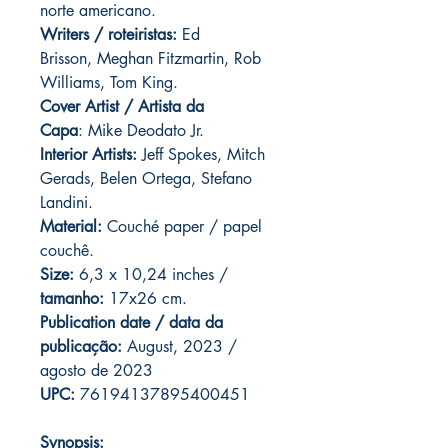
norte americano.
Writers / roteiristas:
Ed
Brisson, Meghan Fitzmartin, Rob
Williams, Tom King.
Cover Artist / Artista da
Capa
: Mike Deodato Jr.
Interior Artists:
Jeff Spokes, Mitch
Gerads, Belen Ortega, Stefano
Landini.
Material:
Couché paper / papel
couchê.
Size:
6,3 x 10,24 inches /
tamanho:
17x26 cm.
Publication date / data da
publicação:
August, 2023 /
agosto de 2023
UPC:
76194137895400451
Synopsis: