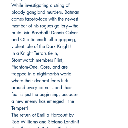
While investigating a string of
bloody gangland murders, Batman
comes face-to-face with the newest
member of his rogues gallery—the
brutal Mr. Baseball! Dennis Culver
and Otto Schmidt tell a gripping,
violent tale of the Dark Knight!
In a Knight Terrors tie-in,
Stormwatch members Flint,
Phantom-One, Core, and are
trapped in a nightmarish world
where their deepest fears lurk
around every corner...and their
fear is just the beginning, because
a new enemy has emerged—the
Tempest!
The return of Emilia Harcourt by
Rob Williams and Stefano Landini!