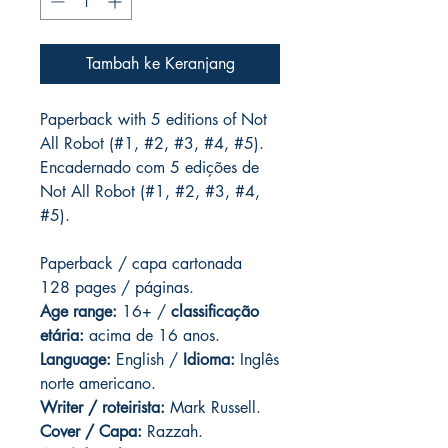
Tambah ke Keranjang
Paperback with 5 editions of Not
All Robot (#1, #2, #3, #4, #5).
Encadernado com 5 edições de
Not All Robot (#1, #2, #3, #4,
#5).
Paperback / capa cartonada
128 pages / páginas.
Age range:
16+ /
classificação
etária:
acima de 16 anos.
Language:
English /
Idioma:
Inglês
norte americano.
Writer / roteirista:
Mark Russell.
Cover / Capa:
Razzah.