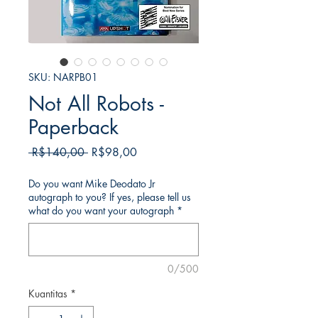
SKU: NARPB01
Not All Robots -
Paperback
Harga
Harga
 R$140,00 
R$98,00
Reguler
Promosi
Do you want Mike Deodato Jr
autograph to you? If yes, please tell us
what do you want your autograph
*
0/500
Kuantitas
*