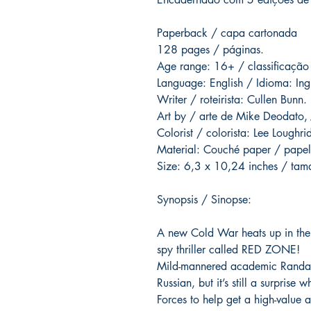
Paperback / capa cartonada
128 pages / páginas.
Age range: 16+ / classificação
Language: English / Idioma: Ing
Writer / roteirista: Cullen Bunn.
Art by / arte de Mike Deodato, J
Colorist / colorista: Lee Loughri
Material: Couché paper / papel
Size: 6,3 x 10,24 inches / ta
Synopsis / Sinopse:
A new Cold War heats up in the 
spy thriller called RED ZONE!
Mild-mannered academic Randall 
Russian, but it’s still a surprise
Forces to help get a high-value