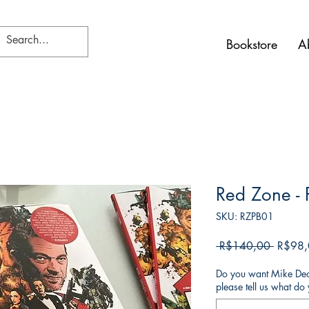
Bookstore
A
Red Zone -
SKU: RZPB01
Harga
 R$140,00 
R$98,
Reguler
Do you want Mike Deod
please tell us what d