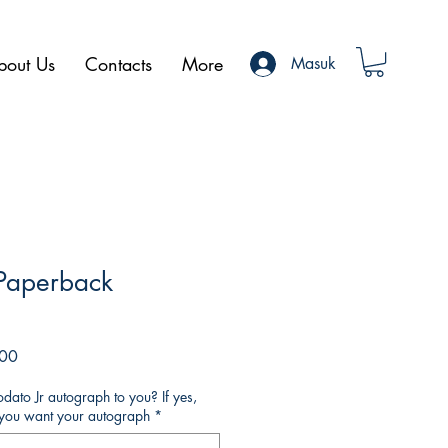
bout Us
Contacts
More
Masuk
 Paperback
Harga
00
Promosi
ato Jr autograph to you? If yes,
o you want your autograph
*