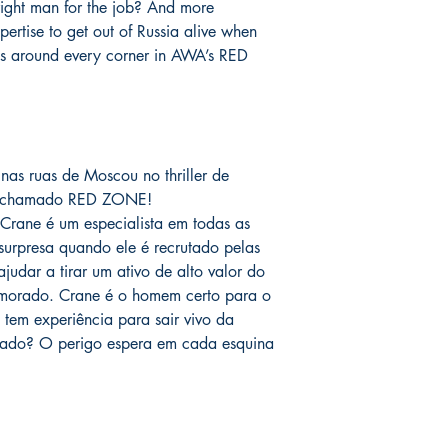
right man for the job? And more
o prazo de entrega no
pertise to get out of Russia alive when
fora do Brasil *
é de 1
s around every corner in AWA’s RED
chegue em 25 dias, e
imediatamente para fa
entrega.
Você pode ver Mike D
nas redes sociais del
as ruas de Moscou no thriller de
forma de garantia e v
m chamado RED ZONE!
produto. :)
rane é um especialista em todas as
surpresa quando ele é recrutado pelas
*
A entrega fora do Br
dos Correios e ao alc
judar a tirar um ativo de alto valor do
Wix.
amorado. Crane é o homem certo para o
 tem experiência para sair vivo da
rrado? O perigo espera em cada esquina