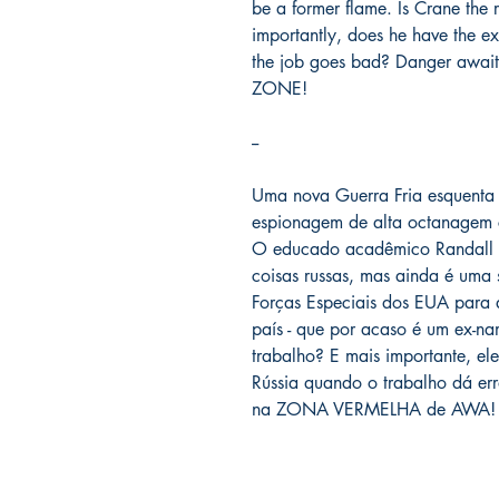
be a former flame. Is Crane the 
importantly, does he have the ex
the job goes bad? Danger await
ZONE!
--
Uma nova Guerra Fria esquenta n
espionagem de alta octanage
O educado acadêmico Randall C
coisas russas, mas ainda é uma 
Forças Especiais dos EUA para a
país - que por acaso é um ex-n
trabalho? E mais importante, ele
Rússia quando o trabalho dá e
na ZONA VERMELHA de AWA!