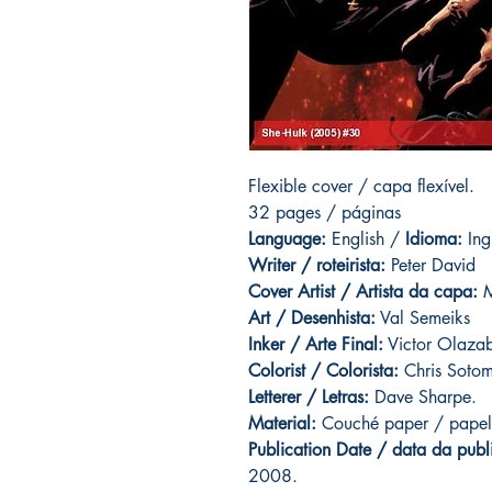
Flexible cover / capa flexível.
32 pages / páginas
Language:
English /
Idioma:
Ing
Writer / roteirista:
Peter David
Cover Artist / Artista da capa:
M
Art / Desenhista:
Val Semeiks
Inker / Arte Final:
Victor Olaza
Colorist / Colorista:
Chris Soto
Letterer / Letras:
Dave Sharpe.
Material:
Couché paper / papel
Publication Date / data da publ
2008.