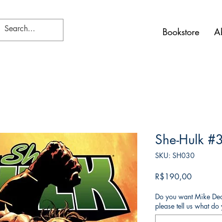
Bookstore
A
She-Hulk #
SKU: SH030
Harga
R$190,00
Do you want Mike Deod
please tell us what d