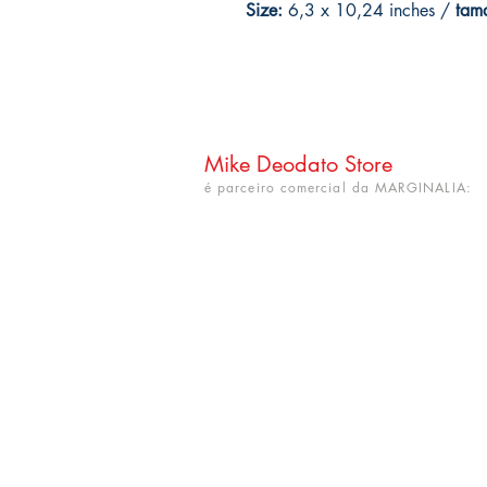
Size:
6,3 x 10,24 inches /
tam
Mike Deodato Store
é parceiro comercial da MARGINALIA:
CNPJ: 22.759.548/0001-52
Rua Dr. Hortêncio Ribeiro nº 148
Bairro Castelo Branco
(próximo à UFPB)
João Pessoa - PB. CEP: 58050-220
info@mikedeodatostore.com