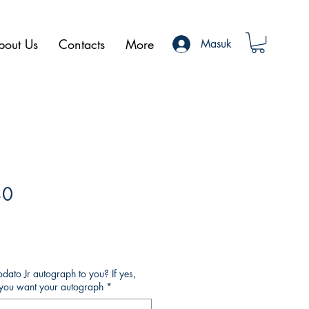
bout Us
Contacts
More
Masuk
30
ato Jr autograph to you? If yes,
o you want your autograph
*