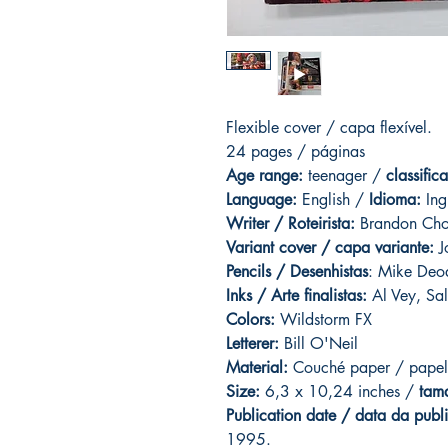
Flexible cover / capa flexível.
24 pages / páginas
Age range:
teenager /
classific
Language:
English /
Idioma:
Ing
Writer / Roteirista:
Brandon Choi
Variant cover / capa variante:
J
Pencils / Desenhistas
: Mike Deod
Inks / Arte finalistas:
Al Vey, Sa
Colors:
Wildstorm FX
Letterer:
Bill O'Neil
Material:
Couché paper / papel
Size:
6,3 x 10,24 inches /
tam
Publication date / data da publ
1995.