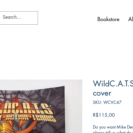
Bookstore
A
WildC.A.T.S
cover
SKU: WCVC47
Harga
R$115,00
Do you want Mike Deod
please tell us what d