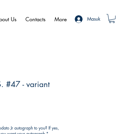
bout Us
Contacts
More
Masuk
. #47 - variant
ato Jr autograph to you? If yes,
o you want your autograph
*