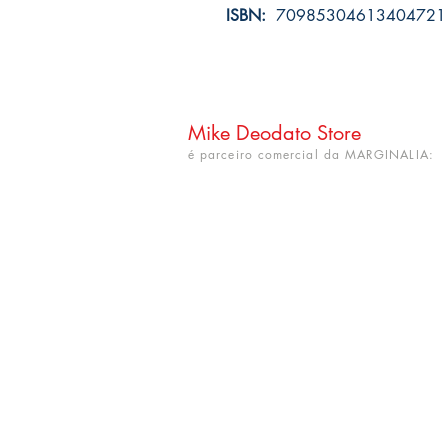
ISBN:
70985304613404721
Mike Deodato Store
é parceiro comercial da MARGINALIA:
CNPJ: 22.759.548/0001-52
Rua Dr. Hortêncio Ribeiro nº 148
Bairro Castelo Branco
(próximo à UFPB)
João Pessoa - PB. CEP: 58050-220
info@mikedeodatostore.com